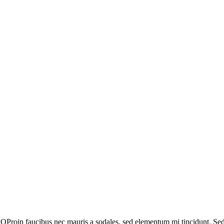
Q
Proin faucibus nec mauris a sodales, sed elementum mi tincidunt. Sed 