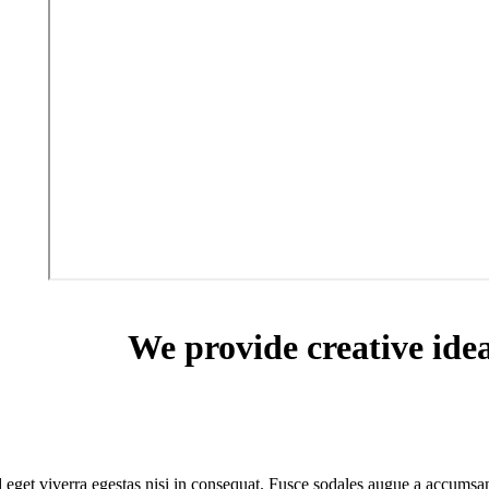
We provide creative ide
eget viverra egestas nisi in consequat. Fusce sodales augue a accumsan. 